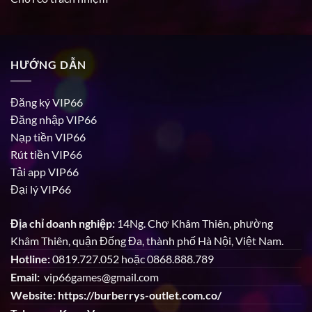
HƯỚNG DẪN
Đăng ký VIP66
Đăng nhập VIP66
Nạp tiền VIP66
Rút tiền VIP66
Tải app VIP66
Đại lý VIP66
Địa chỉ doanh nghiệp:
14Ng. Chợ Khâm Thiên, phường
Khâm Thiên, quận Đống Đa, thành phố Hà Nội, Việt Nam.
Hotline:
0819.727.052 hoặc 0868.888.789
Email:
vip66games@gmail.com
Website:
https://burberrys-outlet.com.co/