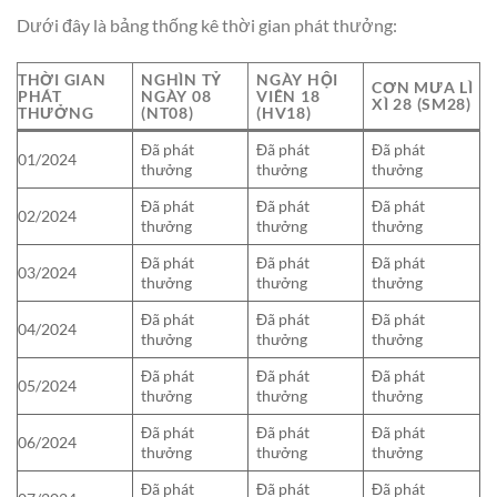
Dưới đây là bảng thống kê thời gian phát thưởng:
THỜI GIAN
NGHÌN TỶ
NGÀY HỘI
CƠN MƯA LÌ
PHÁT
NGÀY 08
VIÊN 18
XÌ 28 (SM28)
THƯỞNG
(NT08)
(HV18)
Đã phát
Đã phát
Đã phát
01/2024
thưởng
thưởng
thưởng
Đã phát
Đã phát
Đã phát
02/2024
thưởng
thưởng
thưởng
Đã phát
Đã phát
Đã phát
03/2024
thưởng
thưởng
thưởng
Đã phát
Đã phát
Đã phát
04/2024
thưởng
thưởng
thưởng
Đã phát
Đã phát
Đã phát
05/2024
thưởng
thưởng
thưởng
Đã phát
Đã phát
Đã phát
06/2024
thưởng
thưởng
thưởng
Đã phát
Đã phát
Đã phát