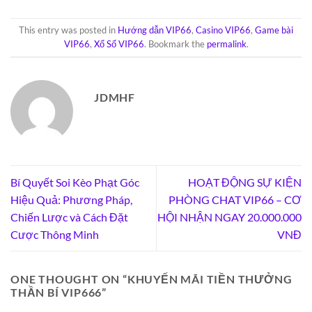
This entry was posted in
Hướng dẫn VIP66
,
Casino VIP66
,
Game bài
VIP66
,
Xổ Số VIP66
. Bookmark the
permalink
.
JDMHF
Bí Quyết Soi Kèo Phạt Góc
HOẠT ĐỘNG SỰ KIỆN
Hiệu Quả: Phương Pháp,
PHÒNG CHAT VIP66 – CƠ
Chiến Lược và Cách Đặt
HỘI NHẬN NGAY 20.000.000
Cược Thông Minh
VNĐ
ONE THOUGHT ON “
KHUYẾN MÃI TIỀN THƯỞNG
THẦN BÍ VIP666
”