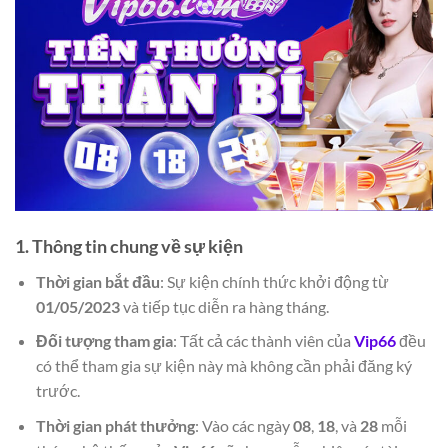
1. Thông tin chung về sự kiện
Thời gian bắt đầu
: Sự kiện chính thức khởi động từ
01/05/2023
và tiếp tục diễn ra hàng tháng.
Đối tượng tham gia
: Tất cả các thành viên của
Vip66
đều
có thể tham gia sự kiện này mà không cần phải đăng ký
trước.
Thời gian phát thưởng
: Vào các ngày
08
,
18
, và
28
mỗi