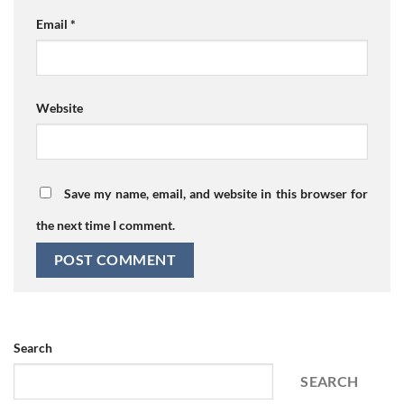
Email
*
Website
Save my name, email, and website in this browser for
the next time I comment.
Search
SEARCH