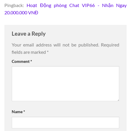
Pingback:
Hoạt Động phòng Chat VIP66 - Nhận Ngay
20.000.000 VNĐ
Leave a Reply
Your email address will not be published.
Required
fields are marked
*
Comment
*
Name
*