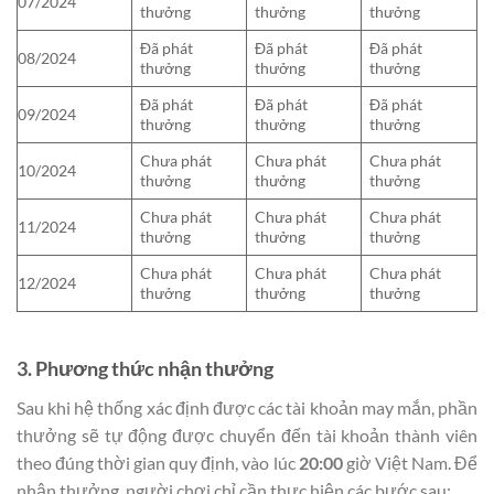
07/2024
thưởng
thưởng
thưởng
Đã phát
Đã phát
Đã phát
08/2024
thưởng
thưởng
thưởng
Đã phát
Đã phát
Đã phát
09/2024
thưởng
thưởng
thưởng
Chưa phát
Chưa phát
Chưa phát
10/2024
thưởng
thưởng
thưởng
Chưa phát
Chưa phát
Chưa phát
11/2024
thưởng
thưởng
thưởng
Chưa phát
Chưa phát
Chưa phát
12/2024
thưởng
thưởng
thưởng
3. Phương thức nhận thưởng
Sau khi hệ thống xác định được các tài khoản may mắn, phần
thưởng sẽ tự động được chuyển đến tài khoản thành viên
theo đúng thời gian quy định, vào lúc
20:00
giờ Việt Nam. Để
nhận thưởng, người chơi chỉ cần thực hiện các bước sau: